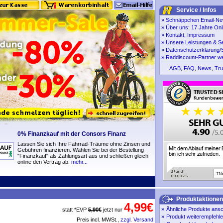
Service / Infos
»
Schnäppchen Email-New
»
Über uns: 17 Jahre Onl
»
Kontakt, Impressum
»
Unsere Leistungen & S
»
Datenschutzerklärung/S
»
Raddiscount-Partner w
AGB
,
FAQ
,
News
,
Tru
0% Finanzkauf mit der Consors Finanz
Lassen Sie sich Ihre Fahrrad-Träume ohne Zinsen und
Gebühren finanzieren. Wählen Sie bei der Bestellung
"Finanzkauf" als Zahlungsart aus und schließen gleich
online den Vertrag ab.
mehr...
Produktaktionen
4,99€
»
Ähnliche Produkte ans
statt *EVP
5,90€
jetzt nur
»
Produkt weiterempfehl
Preis incl. MWSt.,
zzgl. Versand