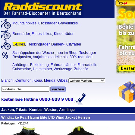
Mountainbikes
,
Crossräder
,
Gravelbikes
Rennräder
,
Fitnessbikes
,
Kinderräder
E-Bikes
,
Trekkingräder
,
Damen-
,
Cityräder
Schnäppchen der Woche
,
neu im Shop
,
Testsieger
Restposten, Vorjahresmodelle bis -80% reduziert
Anhänger
,
Bekleidung
,
Fahrradständer
,
Fahrradteile
Gutscheine
,
Heimtrainer
,
Werkzeuge
,
Zubehör
Bianchi
,
Centurion
,
Koga
,
Merida
,
Orbea
Jacken, Trikots, Kombis, Westen, Armlinge
Windjacke Pearl Izumi Elite LTD Wind Jacket Herren
Katalognr.: P11244