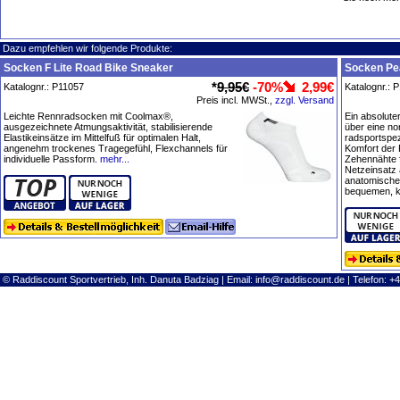
Dazu empfehlen wir folgende Produkte:
Socken F Lite Road Bike Sneaker
Socken Pea
*
9,95€
-70%
2,99€
Katalognr.: P11057
Katalognr.: 
Preis incl. MWSt.,
zzgl. Versand
Leichte Rennradsocken mit Coolmax®,
Ein absolute
ausgezeichnete Atmungsaktivität, stabilisierende
über eine n
Elastikeinsätze im Mittelfuß für optimalen Halt,
radsportspez
angenehm trockenes Tragegefühl, Flexchannels für
Komfort der
individuelle Passform.
mehr...
Zehennähte f
Netzeinsatz 
anatomische 
bequemen, k
© Raddiscount Sportvertrieb, Inh. Danuta Badziag | Email:
info@raddiscount.de
| Telefon: +