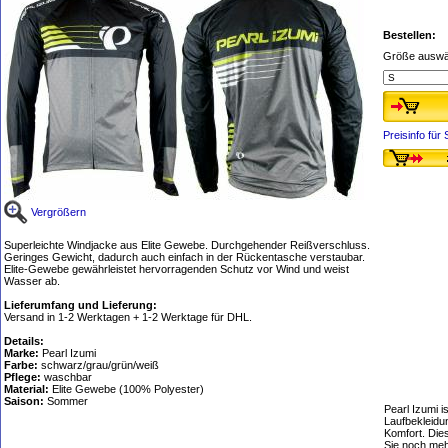
Bestellen:
Größe auswä
Preisinfo fü
Vergrößern
Superleichte Windjacke aus Elite Gewebe. Durchgehender Reißverschluss.
Geringes Gewicht, dadurch auch einfach in der Rückentasche verstaubar.
Elite-Gewebe gewährleistet hervorragenden Schutz vor Wind und weist
Wasser ab.
Lieferumfang und Lieferung:
Versand in 1-2 Werktagen + 1-2 Werktage für DHL.
Details:
Marke:
Pearl Izumi
Farbe:
schwarz/grau/grün/weiß
Pflege:
waschbar
Material:
Elite Gewebe (100% Polyester)
Saison:
Sommer
Pearl Izumi i
Laufbekleidu
Komfort. Dies
Sie noch me