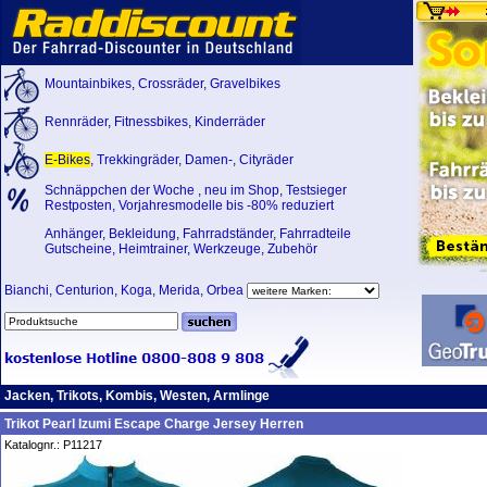
Mountainbikes
,
Crossräder
,
Gravelbikes
Rennräder
,
Fitnessbikes
,
Kinderräder
E-Bikes
,
Trekkingräder
,
Damen-
,
Cityräder
Schnäppchen der Woche
,
neu im Shop
,
Testsieger
Restposten, Vorjahresmodelle bis -80% reduziert
Anhänger
,
Bekleidung
,
Fahrradständer
,
Fahrradteile
Gutscheine
,
Heimtrainer
,
Werkzeuge
,
Zubehör
Bianchi
,
Centurion
,
Koga
,
Merida
,
Orbea
Jacken, Trikots, Kombis, Westen, Armlinge
Trikot Pearl Izumi Escape Charge Jersey Herren
Katalognr.: P11217