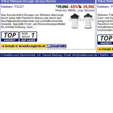
Trikot Shimano Escape Jersey Herren
Trikot Shi
*
79,95€
-63%
29,95€
Katalognr.: P11227
Katalognr.: 
Preis incl. MWSt.,
zzgl. Versand
Das Kurzarmtrikot Escape von Shimano überzeugt
Shimano Trik
durch seine tolle Passform ebenso wie durch das
Cool- und Xy
feuchtigkeitsabsorbierende und schnelltrocknende
ausgezeichn
Gewebe. Spezielle Front- und Rückentransportfelder
Passform mi
für erhöhte Kühlung.
mehr...
Schulterbere
trocknende
© Raddiscount Sportvertrieb, Inh. Danuta Badziag | Email:
info@raddiscount.de
| Telefon: +