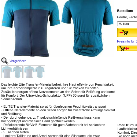
Bestellen:
Größe, Farb
Preisinfo fü
Vergrößern
Das leichte Elite Transfer-Material befreit Ihre Haut effektiv von Feuchtigkeit,
um Ihre Körpertemperatur zu regulieren und Sie trocken zu halten.
Zusätzlich sorgen offene Netzelemente an den Seiten für Belüftung und somit
für Komfort. Der Ultraviolett-Schutzfaktor (UPF) 30 sorgt für zusätzlichen
Sonnenschutz.
- ELITE Transfer-Material sorgt für überlegenen Feuchtigkeitstransport
- Offene Netzelemente an den Seiten sorgen für zusätzliche Atmungsaktivität
und Belüftung
- Der durchgehende, z. T. selbstschließende Reißverschluss kann
hochgeklappt und mit einer Hand geöffnet werden
- Reflektierende BioViz®-Elemente für gute Sichtbarkeit bei schlechten
Pearl Izumi i
Lichtverhältnissen
Laufbekleidu
- 5 Taschen hinten
Komfort. Dies
- Lockere Taillierung und Ärmel sorgen für eine Silhouette, die zwar
Sie noch me