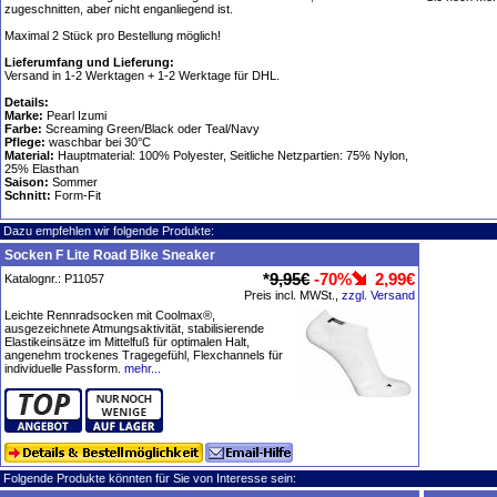
zugeschnitten, aber nicht enganliegend ist.
Maximal 2 Stück pro Bestellung möglich!
Lieferumfang und Lieferung:
Versand in 1-2 Werktagen + 1-2 Werktage für DHL.
Details:
Marke:
Pearl Izumi
Farbe:
Screaming Green/Black oder Teal/Navy
Pflege:
waschbar bei 30°C
Material:
Hauptmaterial: 100% Polyester, Seitliche Netzpartien: 75% Nylon,
25% Elasthan
Saison:
Sommer
Schnitt:
Form-Fit
Dazu empfehlen wir folgende Produkte:
Socken F Lite Road Bike Sneaker
*
9,95€
-70%
2,99€
Katalognr.: P11057
Preis incl. MWSt.,
zzgl. Versand
Leichte Rennradsocken mit Coolmax®,
ausgezeichnete Atmungsaktivität, stabilisierende
Elastikeinsätze im Mittelfuß für optimalen Halt,
angenehm trockenes Tragegefühl, Flexchannels für
individuelle Passform.
mehr...
Folgende Produkte könnten für Sie von Interesse sein: