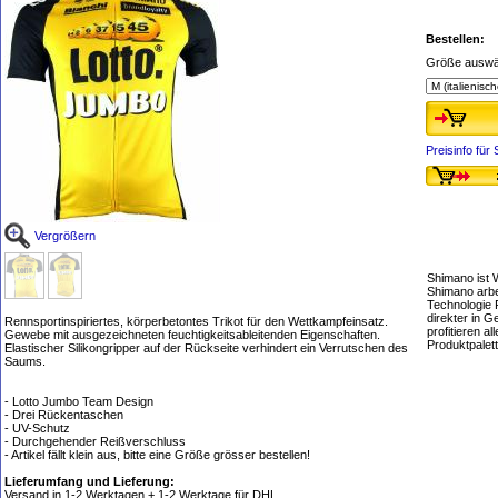
Bestellen:
Größe auswä
Preisinfo fü
Vergrößern
Shimano ist 
Shimano arbe
Technologie 
direkter in 
Rennsportinspiriertes, körperbetontes Trikot für den Wettkampfeinsatz.
profitieren 
Gewebe mit ausgezeichneten feuchtigkeitsableitenden Eigenschaften.
Produktpalet
Elastischer Silikongripper auf der Rückseite verhindert ein Verrutschen des
Saums.
- Lotto Jumbo Team Design
- Drei Rückentaschen
- UV-Schutz
- Durchgehender Reißverschluss
- Artikel fällt klein aus, bitte eine Größe grösser bestellen!
Lieferumfang und Lieferung:
Versand in 1-2 Werktagen + 1-2 Werktage für DHL.