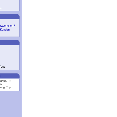
n
rauche ich?
r Kunden
Test
n
nt 04/19
ot
tung: Top