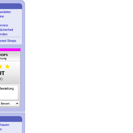
sletter
ine
ervice
icherheit
erden
sted Shops
chauen
en