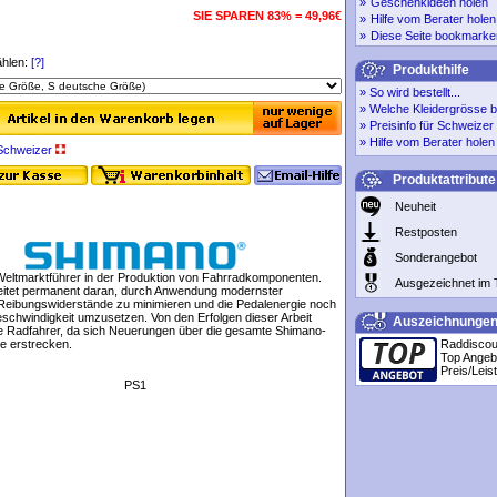
»
Geschenkideen holen
SIE SPAREN 83% = 49,96€
»
Hilfe vom Berater holen
»
Diese Seite bookmarke
hlen:
[?]
Produkthilfe
»
So wird bestellt...
»
Welche Kleidergrösse b
»
Preisinfo für Schweize
»
Hilfe vom Berater holen
r Schweizer
Produktattribute
Neuheit
Restposten
Sonderangebot
Weltmarktführer in der Produktion von Fahrradkomponenten.
Ausgezeichnet im 
itet permanent daran, durch Anwendung modernster
Reibungswiderstände zu minimieren und die Pedalenergie noch
Geschwindigkeit umzusetzen. Von den Erfolgen dieser Arbeit
Auszeichnunge
alle Radfahrer, da sich Neuerungen über die gesamte Shimano-
te erstrecken.
Raddiscou
Top Angeb
Preis/Leis
PS1