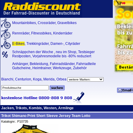
Mountainbikes
,
Crossräder
,
Gravelbikes
Rennräder
,
Fitnessbikes
,
Kinderräder
E-Bikes
,
Trekkingräder
,
Damen-
,
Cityräder
Schnäppchen der Woche
,
neu im Shop
,
Testsieger
Restposten, Vorjahresmodelle bis -80% reduziert
Anhänger
,
Bekleidung
,
Fahrradständer
,
Fahrradteile
Gutscheine
,
Heimtrainer
,
Werkzeuge
,
Zubehör
Bianchi
,
Centurion
,
Koga
,
Merida
,
Orbea
Jacken, Trikots, Kombis, Westen, Armlinge
Trikot Shimano Print Short Sleeve Jersey Team Lotto
Katalognr.: P10735