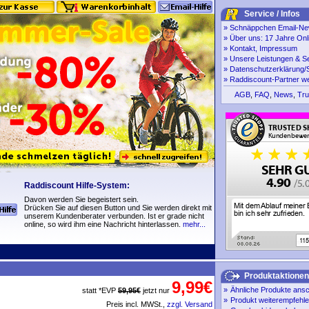
Service / Infos
»
Schnäppchen Email-New
»
Über uns: 17 Jahre Onl
»
Kontakt, Impressum
»
Unsere Leistungen & S
»
Datenschutzerklärung/S
»
Raddiscount-Partner w
AGB
,
FAQ
,
News
,
Tru
Raddiscount Hilfe-System:
Davon werden Sie begeistert sein.
Drücken Sie auf diesen Button und Sie werden direkt mit
unserem Kundenberater verbunden. Ist er grade nicht
online, so wird ihm eine Nachricht hinterlassen.
mehr...
Produktaktionen
9,99€
»
Ähnliche Produkte ans
statt *EVP
59,95€
jetzt nur
»
Produkt weiterempfehl
Preis incl. MWSt.,
zzgl. Versand