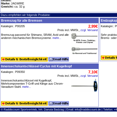
Details:
Marke:
JAGWIRE
Gewicht:
ca. 32 g
Dazu empfehlen wir folgende Produkte:
Bremszug für alle Bremsen
Endzugka
2,99€
Katalognr.: P00205
Katalognr.: 
Preis incl. MWSt.,
zzgl. Versand
Bremszug passend für Shimano, SRAM, Avid und alle
Sehr prakti
anderen mechanischen Bremssysteme.
mehr...
Brems- oder
Innensechskantschlüssel Cyclus mit Kugelkopf
7,10€
Katalognr.: P09350
Preis incl. MWSt.,
zzgl. Versand
Innensechskantschlüssel mit Kugelkopf,
Mehrkomponenten T-Griff und Klinge aus Chrom-
Vanadium-Stahl.
mehr...
© Raddiscount Sportvertrieb, Inh. Danuta Badziag | Email:
info@raddiscount.de
| Telefon: +