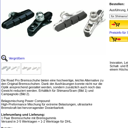
Bestellen:
Ausführung, 
Preisinfo fü
Vergrößern
Inovation, Le
Schalt- und 
einem Höchstm
Die Road Pro Bremsschuhe bieten eine hochwertige, leichte Alternative zu
den Original Bremsschuhen. Dank der Ausfräsungen konnte nicht nur die
Optik ansprechend gestaltet werden, sondern zusätzlich auch noch das
Gewicht reduziert werden. Erhältlich für Shimano/Sram (Bild 1) und
Campagnolo (Bild 2).
Belagsmischung Power Compound:
High-Preformance Mischung für extreme Belastungen, ultrastarke
Bremskraft bei hervorragender Dosierbarkeit.
Lieferumfang und Lieferung:
1 Paar Bremsschuhe mit Bremsgummis
Versand in 2-5 Werktagen + 1-2 Werktage für DHL.