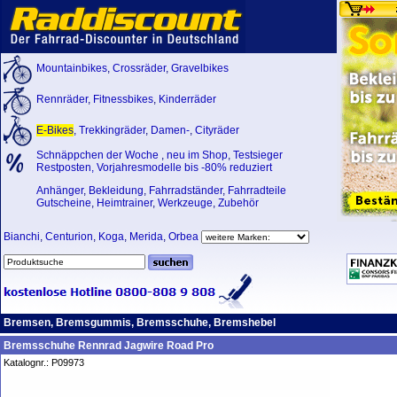
Mountainbikes
,
Crossräder
,
Gravelbikes
Rennräder
,
Fitnessbikes
,
Kinderräder
E-Bikes
,
Trekkingräder
,
Damen-
,
Cityräder
Schnäppchen der Woche
,
neu im Shop
,
Testsieger
Restposten, Vorjahresmodelle bis -80% reduziert
Anhänger
,
Bekleidung
,
Fahrradständer
,
Fahrradteile
Gutscheine
,
Heimtrainer
,
Werkzeuge
,
Zubehör
Bianchi
,
Centurion
,
Koga
,
Merida
,
Orbea
Bremsen, Bremsgummis, Bremsschuhe, Bremshebel
Bremsschuhe Rennrad Jagwire Road Pro
Katalognr.: P09973