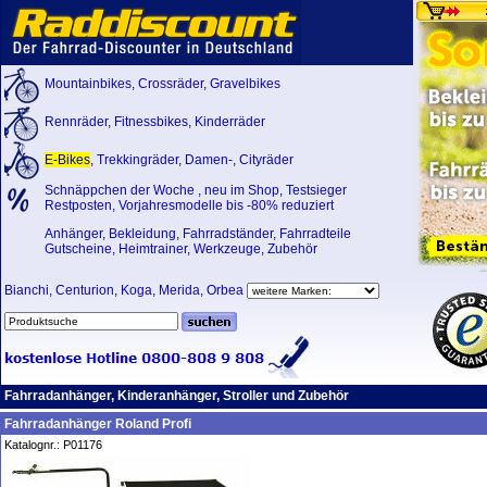
Mountainbikes
,
Crossräder
,
Gravelbikes
Rennräder
,
Fitnessbikes
,
Kinderräder
E-Bikes
,
Trekkingräder
,
Damen-
,
Cityräder
Schnäppchen der Woche
,
neu im Shop
,
Testsieger
Restposten, Vorjahresmodelle bis -80% reduziert
Anhänger
,
Bekleidung
,
Fahrradständer
,
Fahrradteile
Gutscheine
,
Heimtrainer
,
Werkzeuge
,
Zubehör
Bianchi
,
Centurion
,
Koga
,
Merida
,
Orbea
Fahrradanhänger, Kinderanhänger, Stroller und Zubehör
Fahrradanhänger Roland Profi
Katalognr.: P01176