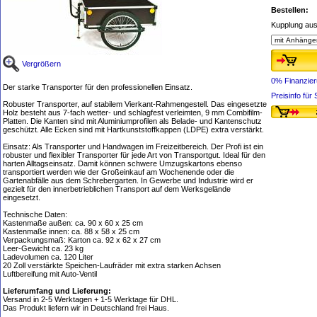
Bestellen:
Kupplung au
Vergrößern
0% Finanzie
Der starke Transporter für den professionellen Einsatz.
Preisinfo fü
Robuster Transporter, auf stabilem Vierkant-Rahmengestell. Das eingesetzte
Holz besteht aus 7-fach wetter- und schlagfest verleimten, 9 mm Combifilm-
Platten. Die Kanten sind mit Aluminiumprofilen als Belade- und Kantenschutz
geschützt. Alle Ecken sind mit Hartkunststoffkappen (LDPE) extra verstärkt.
Einsatz: Als Transporter und Handwagen im Freizeitbereich. Der Profi ist ein
robuster und flexibler Transporter für jede Art von Transportgut. Ideal für den
harten Alltagseinsatz. Damit können schwere Umzugskartons ebenso
transportiert werden wie der Großeinkauf am Wochenende oder die
Gartenabfälle aus dem Schrebergarten. In Gewerbe und Industrie wird er
gezielt für den innerbetrieblichen Transport auf dem Werksgelände
eingesetzt.
Technische Daten:
Kastenmaße außen: ca. 90 x 60 x 25 cm
Kastenmaße innen: ca. 88 x 58 x 25 cm
Verpackungsmaß: Karton ca. 92 x 62 x 27 cm
Leer-Gewicht ca. 23 kg
Ladevolumen ca. 120 Liter
20 Zoll verstärkte Speichen-Laufräder mit extra starken Achsen
Luftbereifung mit Auto-Ventil
Lieferumfang und Lieferung:
Versand in 2-5 Werktagen + 1-5 Werktage für DHL.
Das Produkt liefern wir in Deutschland frei Haus.