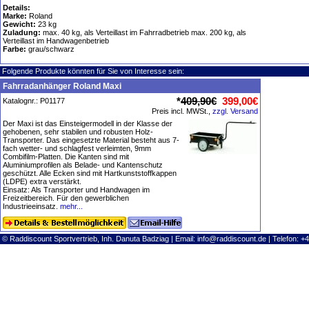
Details:
Marke:
Roland
Gewicht:
23 kg
Zuladung:
max. 40 kg, als Verteillast im Fahrradbetrieb max. 200 kg, als
Verteillast im Handwagenbetrieb
Farbe:
grau/schwarz
Folgende Produkte könnten für Sie von Interesse sein:
Fahrradanhänger Roland Maxi
*
409,90€
399,00€
Katalognr.: P01177
Preis incl. MWSt.,
zzgl. Versand
Der Maxi ist das Einsteigermodell in der Klasse der
gehobenen, sehr stabilen und robusten Holz-
Transporter. Das eingesetzte Material besteht aus 7-
fach wetter- und schlagfest verleimten, 9mm
Combifilm-Platten. Die Kanten sind mit
Aluminiumprofilen als Belade- und Kantenschutz
geschützt. Alle Ecken sind mit Hartkunststoffkappen
(LDPE) extra verstärkt.
Einsatz: Als Transporter und Handwagen im
Freizeitbereich. Für den gewerblichen
Industrieeinsatz.
mehr...
© Raddiscount Sportvertrieb, Inh. Danuta Badziag | Email:
info@raddiscount.de
| Telefon: +