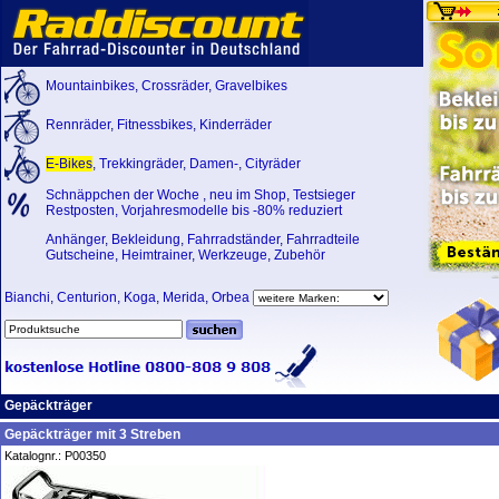
Mountainbikes
,
Crossräder
,
Gravelbikes
Rennräder
,
Fitnessbikes
,
Kinderräder
E-Bikes
,
Trekkingräder
,
Damen-
,
Cityräder
Schnäppchen der Woche
,
neu im Shop
,
Testsieger
Restposten, Vorjahresmodelle bis -80% reduziert
Anhänger
,
Bekleidung
,
Fahrradständer
,
Fahrradteile
Gutscheine
,
Heimtrainer
,
Werkzeuge
,
Zubehör
Bianchi
,
Centurion
,
Koga
,
Merida
,
Orbea
Gepäckträger
Gepäckträger mit 3 Streben
Katalognr.: P00350