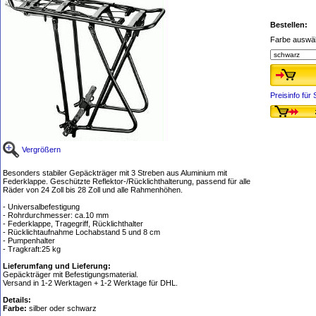
Bestellen:
Farbe auswä
Preisinfo fü
Vergrößern
Besonders stabiler Gepäckträger mit 3 Streben aus Aluminium mit
Federklappe. Geschützte Reflektor-/Rücklichthalterung, passend für alle
Räder von 24 Zoll bis 28 Zoll und alle Rahmenhöhen.
- Universalbefestigung
- Rohrdurchmesser: ca.10 mm
- Federklappe, Tragegriff, Rücklichthalter
- Rücklichtaufnahme Lochabstand 5 und 8 cm
- Pumpenhalter
- Tragkraft:25 kg
Lieferumfang und Lieferung:
Gepäckträger mit Befestigungsmaterial.
Versand in 1-2 Werktagen + 1-2 Werktage für DHL.
Details:
Farbe:
silber oder schwarz