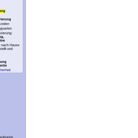
ung
rierung
zeiten
ngsarten
nzierung:
ng,
ine
t nach Hause
stellt und
tung
antie
cherheit
aufspreis