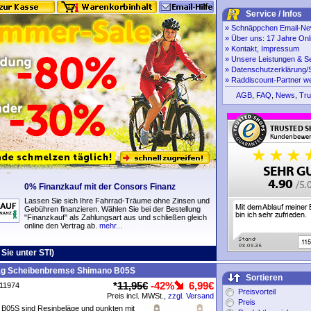
Service / Infos
»
Schnäppchen Email-New
»
Über uns: 17 Jahre Onl
»
Kontakt, Impressum
»
Unsere Leistungen & S
»
Datenschutzerklärung/S
»
Raddiscount-Partner w
AGB
,
FAQ
,
News
,
Tru
0% Finanzkauf mit der Consors Finanz
Lassen Sie sich Ihre Fahrrad-Träume ohne Zinsen und
Gebühren finanzieren. Wählen Sie bei der Bestellung
"Finanzkauf" als Zahlungsart aus und schließen gleich
online den Vertrag ab.
mehr...
ie unter STI)
g Scheibenbremse Shimano B05S
Sortieren
*
11,95€
-42%
6,99€
P11974
Preisvorteil
Preis incl. MWSt.,
zzgl. Versand
Preis
 B05S sind Resinbeläge und punkten mit