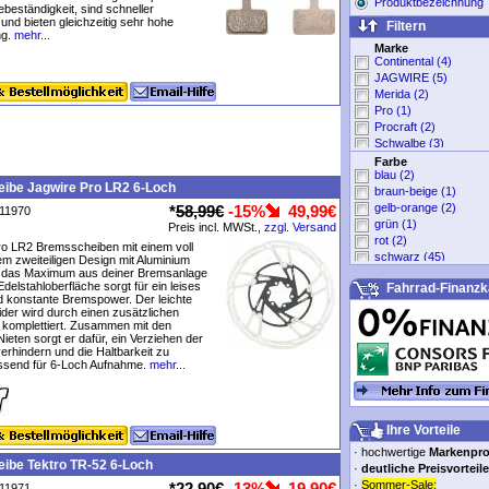
Produktbezeichnung
ebeständigkeit, sind schneller
und bieten gleichzeitig sehr hohe
Filtern
g.
mehr...
Marke
Continental (4)
JAGWIRE (5)
Merida (2)
Pro (1)
Procraft (2)
Schwalbe (3)
Selle SMP (4)
Farbe
blau (2)
Shimano (11)
ibe Jagwire Pro LR2 6-Loch
braun-beige (1)
Tektro (1)
gelb-orange (2)
*
58,99€
-15%
49,99€
XLC (3)
P11970
grün (1)
Xpedo (2)
Preis incl. MWSt.,
zzgl. Versand
rot (2)
sonstige (16)
ro LR2 Bremsscheiben mit einem voll
schwarz (45)
em zweiteiligen Design mit Aluminium
n das Maximum aus deiner Bremsanlage
silber-grau (17)
delstahloberfläche sorgt für ein leises
Fahrrad-Finanzk
weiß (2)
 konstante Bremspower. Der leichte
ohne Angabe (1)
der wird durch einen zusätzlichen
 komplettiert. Zusammen mit den
ieten sorgt er dafür, ein Verziehen der
erhindern und die Haltbarkeit zu
ssend für 6-Loch Aufnahme.
mehr...
Ihre Vorteile
·
hochwertige
Markenpr
ibe Tektro TR-52 6-Loch
·
deutliche Preisvorteile
·
Sommer-Sale:
*
22,90€
-13%
19,90€
P11971