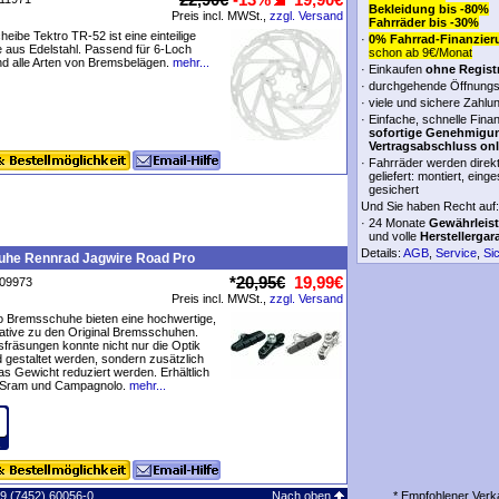
Bekleidung bis -80%
Preis incl. MWSt.,
zzgl. Versand
Fahrräder bis -30%
eibe Tektro TR-52 ist eine einteilige
·
0% Fahrrad-Finanzier
 aus Edelstahl. Passend für 6-Loch
schon ab 9€/Monat
d alle Arten von Bremsbelägen.
mehr...
·
Einkaufen
ohne Regist
·
durchgehende Öffnungs
·
viele und sichere Zahlu
·
Einfache, schnelle Fina
sofortige Genehmigu
Vertragsabschluss onl
·
Fahrräder werden direk
geliefert: montiert, einge
gesichert
Und Sie haben Recht auf:
·
24 Monate
Gewährleis
und volle
Herstellergar
Details:
AGB
,
Service
,
Si
he Rennrad Jagwire Road Pro
*
20,95€
19,99€
P09973
Preis incl. MWSt.,
zzgl. Versand
o Bremsschuhe bieten eine hochwertige,
rnative zu den Original Bremsschuhen.
fräsungen konnte nicht nur die Optik
gestaltet werden, sondern zusätzlich
s Gewicht reduziert werden. Erhältlich
/Sram und Campagnolo.
mehr...
49 (7452) 60056-0
Nach oben
* Empfohlener Verk