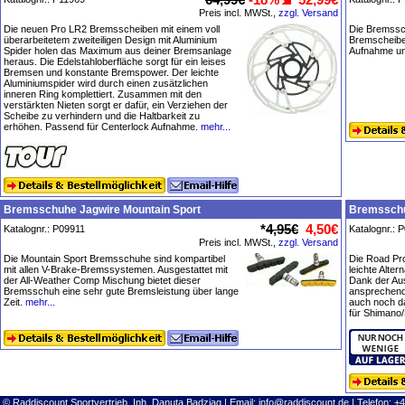
Preis incl. MWSt.,
zzgl. Versand
Die neuen Pro LR2 Bremsscheiben mit einem voll
Die Bremssch
überarbeitetem zweiteiligen Design mit Aluminium
Bremscheibe
Spider holen das Maximum aus deiner Bremsanlage
Aufnahme un
heraus. Die Edelstahloberfläche sorgt für ein leises
Bremsen und konstante Bremspower. Der leichte
Aluminiumspider wird durch einen zusätzlichen
inneren Ring komplettiert. Zusammen mit den
verstärkten Nieten sorgt er dafür, ein Verziehen der
Scheibe zu verhindern und die Haltbarkeit zu
erhöhen. Passend für Centerlock Aufnahme.
mehr...
Bremsschuhe Jagwire Mountain Sport
Bremsschu
*
4,95€
4,50€
Katalognr.: P09911
Katalognr.: 
Preis incl. MWSt.,
zzgl. Versand
Die Mountain Sport Bremsschuhe sind kompartibel
Die Road Pr
mit allen V-Brake-Bremssystemen. Ausgestattet mit
leichte Alte
der All-Weather Comp Mischung bietet dieser
Dank der Aus
Bremsschuh eine sehr gute Bremsleistung über lange
ansprechend 
Zeit.
mehr...
auch noch da
für Shimano
© Raddiscount Sportvertrieb, Inh. Danuta Badziag | Email:
info@raddiscount.de
| Telefon: +