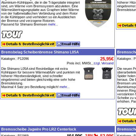
Aluminium-Kühlrippen, die in die Trägerplatte integriert
höherer Hitz
sind, um Wärme vom Bremssystem abzuleiten. Eine
eingebremst 
Wärmeübertragungsplatte aus Graphen leitet Wärme
Bremsleistun
von der halbmetallischen Verbindung und dem Rotor
in die Kühlrippen und verhindert so ein Ausbleichen
der Bremse und verzogene Rotoren.
Passend für Shimano Bremsen
mehr...
Bremsbelag Scheibenbremse Shimano L05A
Bremssche
25,95€
Katalognr.: P12096
Katalognr.: 
Preis incl. MWSt.,
zzgl. Versand
Die Shimano L05A sind Resinbeläge mit extra
Die neuen P
Kühlrippen für bessere Wärmeabfuhr und punkten mit
überarbeitet
höherer Hitzebeständigkeit, sind schneller
Spider hole
eingebremst und bieten gleichzeitig eine sehr hohe
heraus. Die E
Bremsleistung.
Bremsen und
Maximal 4 Satz pro Bestellung möglich!
mehr...
Aluminiumspi
inneren Ring
verstärkten N
Scheibe zu v
erhöhen. Pa
Bremsscheibe Jagwire Pro LR2 Centerlock
Bremssche
*
64,99€
-18%
52,99€
Katalognr.: P11969
Katalognr.: 