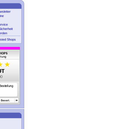
sletter
ine
ervice
icherheit
erden
sted Shops