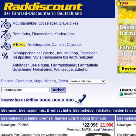
Mountainbikes
,
Crossräder
,
Gravelbikes
Rennräder
,
Fitnessbikes
,
Kinderräder
E-Bikes
,
Trekkingräder
,
Damen-
,
Cityräder
Schnäppchen der Woche
,
neu im Shop
,
Testsieger
Restposten, Vorjahresmodelle bis -80% reduziert
Anhänger
,
Bekleidung
,
Fahrradständer
,
Fahrradteile
Gutscheine
,
Heimtrainer
,
Werkzeuge
,
Zubehör
Bianchi
,
Centurion
,
Koga
,
Merida
,
Orbea
Bremsen, Bremsgummis, Bremsschuhe, Bremshebel (Schalteinheiten finden S
Bremsbelag Scheibenbremse Jagwire Elite Cooling Shimano
Bremsbela
*
22,99€
21,99€
Katalognr.: P11968
Katalognr.: 
Preis incl. MWSt.,
zzgl. Versand
Jagwire Elite Cooling Pads verwenden leichte
Die Shimano