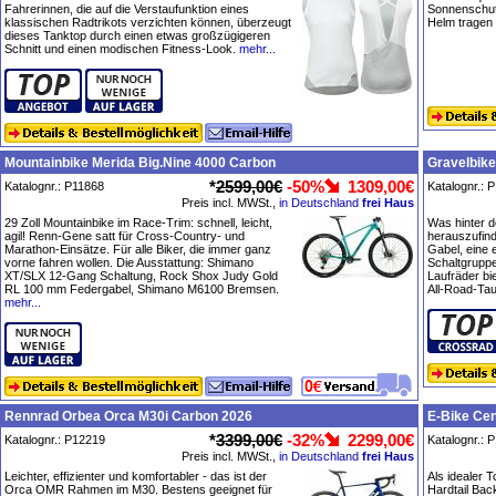
Fahrerinnen, die auf die Verstaufunktion eines
Sonnenschutz
klassischen Radtrikots verzichten können, überzeugt
Helm tragen
dieses Tanktop durch einen etwas großzügigeren
Schnitt und einen modischen Fitness-Look.
mehr...
Mountainbike Merida Big.Nine 4000 Carbon
Gravelbike
*
2599,00€
-50%
1309,00€
Katalognr.: P11868
Katalognr.: 
Preis incl. MWSt.,
in Deutschland
frei Haus
29 Zoll Mountainbike im Race-Trim: schnell, leicht,
Was hinter d
agil! Renn-Gene satt für Cross-Country- und
herauszufin
Marathon-Einsätze. Für alle Biker, die immer ganz
Gabel, eine
vorne fahren wollen. Die Ausstattung: Shimano
Schaltgrupp
XT/SLX 12-Gang Schaltung, Rock Shox Judy Gold
Laufräder bi
RL 100 mm Federgabel, Shimano M6100 Bremsen.
All-Road-Tau
mehr...
Rennrad Orbea Orca M30i Carbon 2026
E-Bike Cen
*
3399,00€
-32%
2299,00€
Katalognr.: P12219
Katalognr.: 
Preis incl. MWSt.,
in Deutschland
frei Haus
Leichter, effizienter und komfortabler - das ist der
Als idealer T
Orca OMR Rahmen im M30. Bestens geeignet für
Hardtail Bac