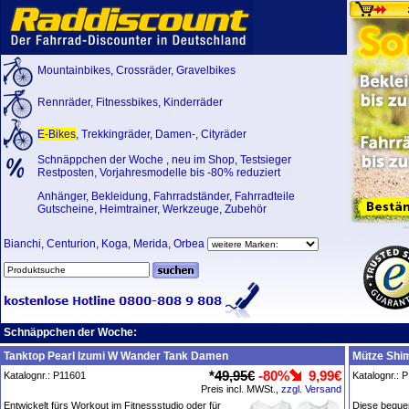
Mountainbikes
,
Crossräder
,
Gravelbikes
Rennräder
,
Fitnessbikes
,
Kinderräder
E-Bikes
,
Trekkingräder
,
Damen-
,
Cityräder
Schnäppchen der Woche
,
neu im Shop
,
Testsieger
Restposten, Vorjahresmodelle bis -80% reduziert
Anhänger
,
Bekleidung
,
Fahrradständer
,
Fahrradteile
Gutscheine
,
Heimtrainer
,
Werkzeuge
,
Zubehör
Bianchi
,
Centurion
,
Koga
,
Merida
,
Orbea
Schnäppchen der Woche:
Tanktop Pearl Izumi W Wander Tank Damen
Mütze Shi
*
49,95€
-80%
9,99€
Katalognr.: P11601
Katalognr.: 
Preis incl. MWSt.,
zzgl. Versand
Entwickelt fürs Workout im Fitnessstudio oder für
Diese bequem