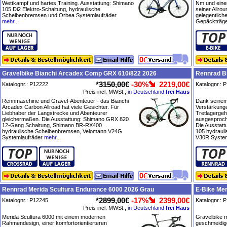
Wettkampf und hartes Training. Ausstattung: Shimano
Nm und eine
105 Di2 Elektro-Schaltung, hydraulische
seiner Allro
Scheibenbremsen und Orbea Systemlaufräder.
gelegentliche
mehr...
Gepäckträge
Gravelbike Bianchi Arcadex Comp GRX 610/822 2026
Rennrad Bi
*
3150,00€
-30%
2219,00€
Katalognr.: P12222
Katalognr.: 
Preis incl. MWSt.,
in Deutschland
frei Haus
Rennmaschine und Gravel-Abenteuer - das Bianchi
Dank seine
Arcadex Carbon Allroad hat viele Gesichter. Für
Verstärkung
Liebhaber der Langstrecke und Abenteurer
Tretlagergeh
gleichermaßen. Die Ausstattung: Shimano GRX 820
ausgesproche
12-Gang Schaltung, Shimano BR-RX400
Die Ausstat
hydraulische Scheibenbremsen, Velomann V24G
105 hydraul
Systemlaufräder
mehr...
V30R System
Rennrad Merida Scultura Endurance 6000 2026 Grau
E-Bike Mer
*
2899,00€
-17%
2399,00€
Katalognr.: P12245
Katalognr.: 
Preis incl. MWSt.,
in Deutschland
frei Haus
Merida Scultura 6000 mit einem modernen
Gravelbike m
Rahmendesign, einer komfortorientierteren
geschmeidige